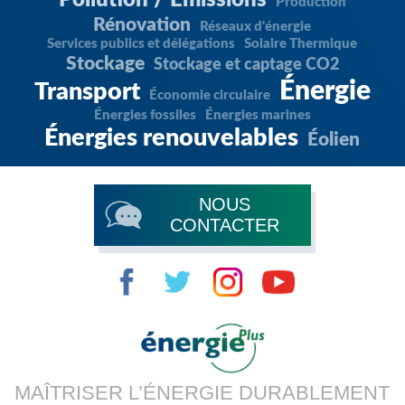
Pollution / Émissions
Production
Rénovation
Réseaux d'énergie
Services publics et délégations
Solaire Thermique
Stockage
Stockage et captage CO2
Énergie
Transport
Économie circulaire
Énergies fossiles
Énergies marines
Énergies renouvelables
Éolien
NOUS
CONTACTER
MAÎTRISER L’ÉNERGIE DURABLEMENT