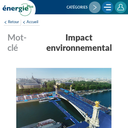
Aller
au
CATÉGORIES
contenu
principal
Retour
Accueil
Impact
environnemental