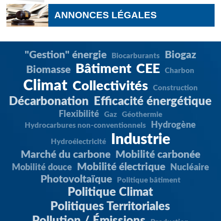
ANNONCES LÉGALES
"Gestion" énergie
Biogaz
Biocarburants
Bâtiment
CEE
Biomasse
Charbon
Climat
Collectivités
Construction
Décarbonation
Efficacité énergétique
Flexibilité
Gaz
Géothermie
Hydrogène
Hydrocarbures non-conventionnels
Industrie
Hydroélectricité
Marché du carbone
Mobilité carbonée
Mobilité électrique
Mobilité douce
Nucléaire
Photovoltaïque
Politique bâtiment
Politique Climat
Politiques Territoriales