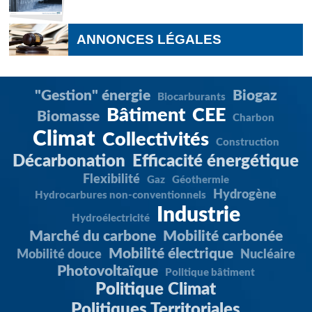
ANNONCES LÉGALES
"Gestion" énergie
Biogaz
Biocarburants
Bâtiment
CEE
Biomasse
Charbon
Climat
Collectivités
Construction
Décarbonation
Efficacité énergétique
Flexibilité
Gaz
Géothermie
Hydrogène
Hydrocarbures non-conventionnels
Industrie
Hydroélectricité
Marché du carbone
Mobilité carbonée
Mobilité électrique
Mobilité douce
Nucléaire
Photovoltaïque
Politique bâtiment
Politique Climat
Politiques Territoriales