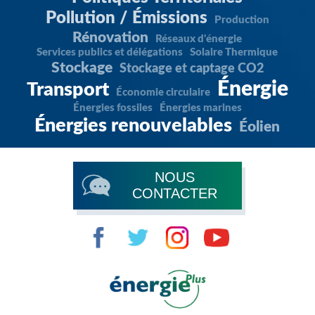
Pollution / Émissions
Production
Rénovation
Réseaux d'énergie
Services publics et délégations
Solaire Thermique
Stockage
Stockage et captage CO2
Énergie
Transport
Économie circulaire
Énergies fossiles
Énergies marines
Énergies renouvelables
Éolien
NOUS
CONTACTER