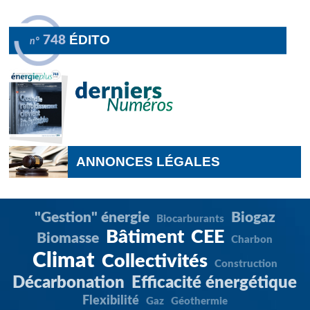
ÉDITO
748
n°
ANNONCES LÉGALES
"Gestion" énergie
Biogaz
Biocarburants
Bâtiment
CEE
Biomasse
Charbon
Climat
Collectivités
Construction
Décarbonation
Efficacité énergétique
Flexibilité
Gaz
Géothermie