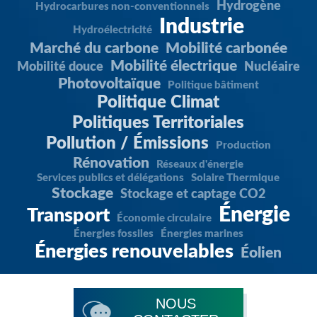
Hydrogène
Hydrocarbures non-conventionnels
Industrie
Hydroélectricité
Marché du carbone
Mobilité carbonée
Mobilité électrique
Mobilité douce
Nucléaire
Photovoltaïque
Politique bâtiment
Politique Climat
Politiques Territoriales
Pollution / Émissions
Production
Rénovation
Réseaux d'énergie
Services publics et délégations
Solaire Thermique
Stockage
Stockage et captage CO2
Énergie
Transport
Économie circulaire
Énergies fossiles
Énergies marines
Énergies renouvelables
Éolien
NOUS