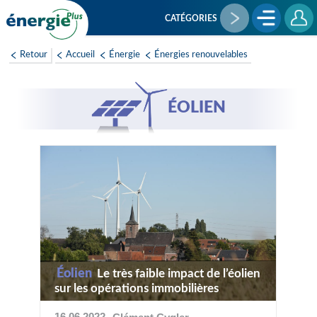
Aller
au
CATÉGORIES
contenu
principal
Retour
Accueil
Énergie
Énergies renouvelables
ÉOLIEN
Éolien
Le très faible impact de l’éolien
sur les opérations immobilières
16 06 2022