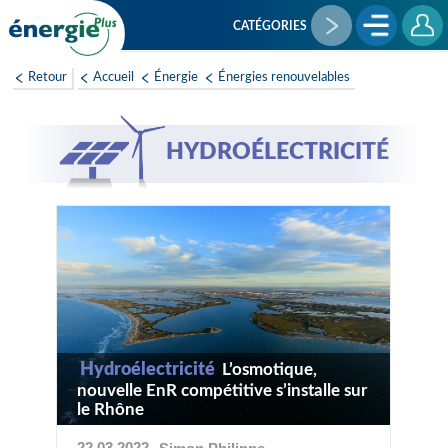
Aller
au
CATÉGORIES
contenu
principal
Retour
Accueil
Énergie
Énergies renouvelables
HYDROÉLECTRICITÉ
Hydroélectricité
L’osmotique,
nouvelle EnR compétitive s’installe sur
le Rhône
22 03 2022