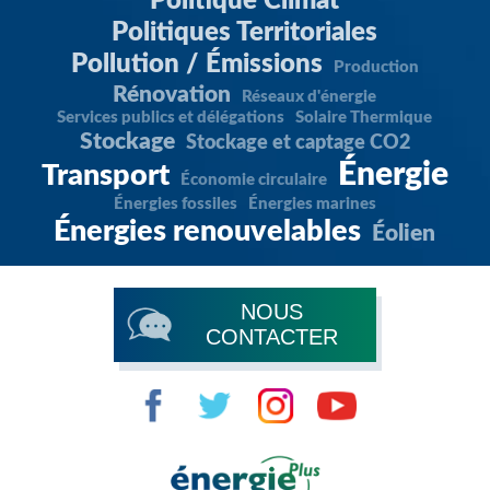
Politique Climat
Politiques Territoriales
Pollution / Émissions
Production
Rénovation
Réseaux d'énergie
Services publics et délégations
Solaire Thermique
Stockage
Stockage et captage CO2
Énergie
Transport
Économie circulaire
Énergies fossiles
Énergies marines
Énergies renouvelables
Éolien
NOUS
CONTACTER