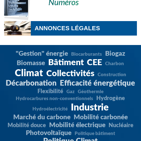
ANNONCES LÉGALES
"Gestion" énergie
Biogaz
Biocarburants
Bâtiment
CEE
Biomasse
Charbon
Climat
Collectivités
Construction
Décarbonation
Efficacité énergétique
Flexibilité
Gaz
Géothermie
Hydrogène
Hydrocarbures non-conventionnels
Industrie
Hydroélectricité
Marché du carbone
Mobilité carbonée
Mobilité électrique
Mobilité douce
Nucléaire
Photovoltaïque
Politique bâtiment