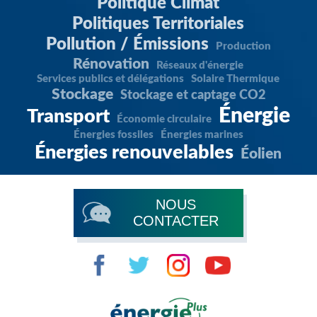
Politique Climat
Politiques Territoriales
Pollution / Émissions
Production
Rénovation
Réseaux d'énergie
Services publics et délégations
Solaire Thermique
Stockage
Stockage et captage CO2
Énergie
Transport
Économie circulaire
Énergies fossiles
Énergies marines
Énergies renouvelables
Éolien
NOUS
CONTACTER