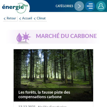
Aller
au
CATÉGORIES
contenu
principal
Retour
Accueil
Climat
MARCHÉ DU CARBONE
Les forêts, la fausse piste des
compensations carbone
13 12 2021