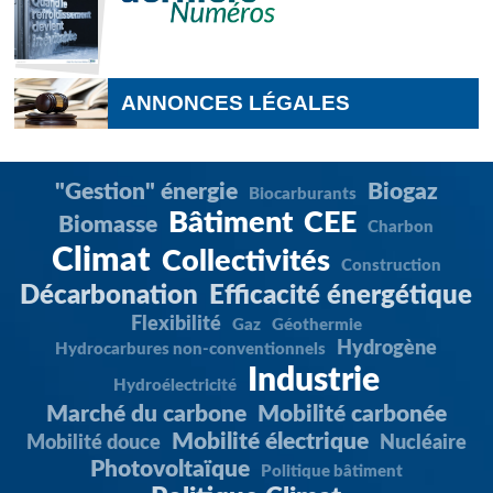
ANNONCES LÉGALES
"Gestion" énergie
Biogaz
Biocarburants
Bâtiment
CEE
Biomasse
Charbon
Climat
Collectivités
Construction
Décarbonation
Efficacité énergétique
Flexibilité
Gaz
Géothermie
Hydrogène
Hydrocarbures non-conventionnels
Industrie
Hydroélectricité
Marché du carbone
Mobilité carbonée
Mobilité électrique
Mobilité douce
Nucléaire
Photovoltaïque
Politique bâtiment