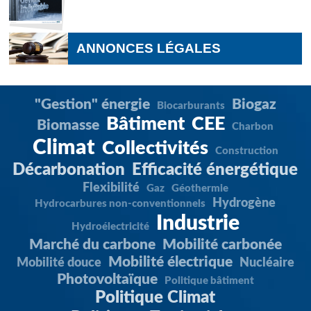
ANNONCES LÉGALES
"Gestion" énergie
Biogaz
Biocarburants
Bâtiment
CEE
Biomasse
Charbon
Climat
Collectivités
Construction
Décarbonation
Efficacité énergétique
Flexibilité
Gaz
Géothermie
Hydrogène
Hydrocarbures non-conventionnels
Industrie
Hydroélectricité
Marché du carbone
Mobilité carbonée
Mobilité électrique
Mobilité douce
Nucléaire
Photovoltaïque
Politique bâtiment
Politique Climat