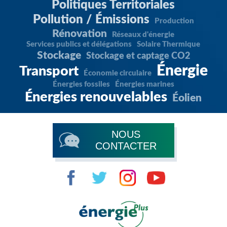
Politiques Territoriales
Pollution / Émissions
Production
Rénovation
Réseaux d'énergie
Services publics et délégations
Solaire Thermique
Stockage
Stockage et captage CO2
Énergie
Transport
Économie circulaire
Énergies fossiles
Énergies marines
Énergies renouvelables
Éolien
NOUS
CONTACTER