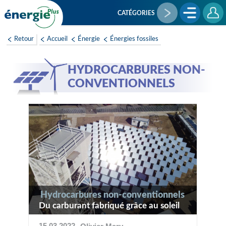
Aller
au
CATÉGORIES
contenu
principal
Retour
Accueil
Énergie
Énergies fossiles
HYDROCARBURES NON-
CONVENTIONNELS
Hydrocarbures non-conventionnels
Du carburant fabriqué grâce au soleil
15 03 2022