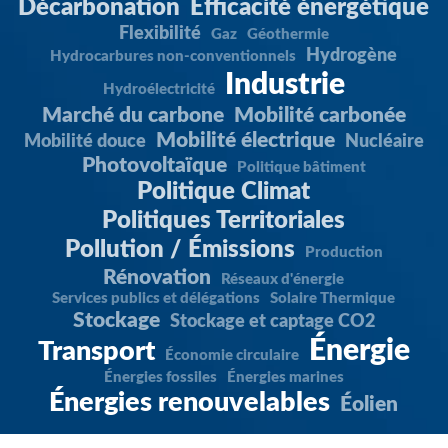
Décarbonation
Efficacité énergétique
Flexibilité
Gaz
Géothermie
Hydrogène
Hydrocarbures non-conventionnels
Industrie
Hydroélectricité
Marché du carbone
Mobilité carbonée
Mobilité électrique
Mobilité douce
Nucléaire
Photovoltaïque
Politique bâtiment
Politique Climat
Politiques Territoriales
Pollution / Émissions
Production
Rénovation
Réseaux d'énergie
Services publics et délégations
Solaire Thermique
Stockage
Stockage et captage CO2
Énergie
Transport
Économie circulaire
Énergies fossiles
Énergies marines
Énergies renouvelables
Éolien