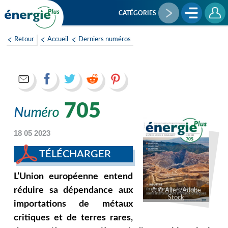
Aller
au
CATÉGORIES
contenu
principal
Retour
Accueil
Derniers numéros
705
18 05 2023
TÉLÉCHARGER
L’Union européenne entend
réduire sa dépendance aux
© Allen/Adobe
Stock
importations de métaux
critiques et de terres rares,