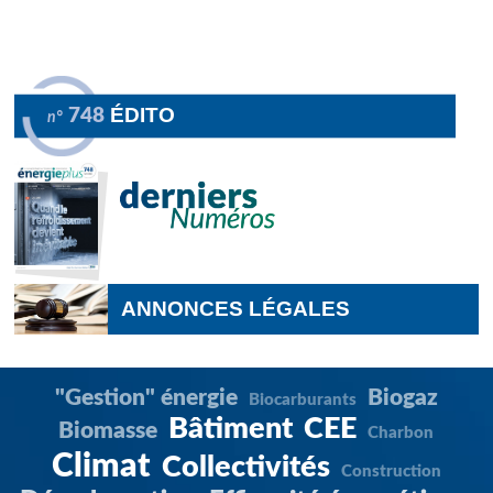
ÉDITO
748
n°
ANNONCES LÉGALES
"Gestion" énergie
Biogaz
Biocarburants
Bâtiment
CEE
Biomasse
Charbon
Climat
Collectivités
Construction