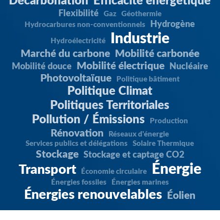
Décarbonation
Efficacité énergétique
Flexibilité
Gaz
Géothermie
Hydrogène
Hydrocarbures non-conventionnels
Industrie
Hydroélectricité
Marché du carbone
Mobilité carbonée
Mobilité électrique
Mobilité douce
Nucléaire
Photovoltaïque
Politique bâtiment
Politique Climat
Politiques Territoriales
Pollution / Émissions
Production
Rénovation
Réseaux d'énergie
Services publics et délégations
Solaire Thermique
Stockage
Stockage et captage CO2
Énergie
Transport
Économie circulaire
Énergies fossiles
Énergies marines
Énergies renouvelables
Éolien