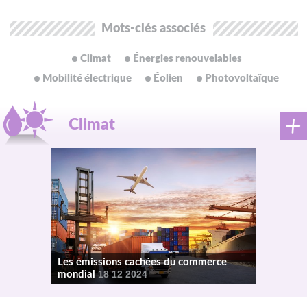
Mots-clés associés
Climat
Énergies renouvelables
Mobilité électrique
Éolien
Photovoltaïque
Climat
Les émissions cachées du commerce
mondial
18 12 2024