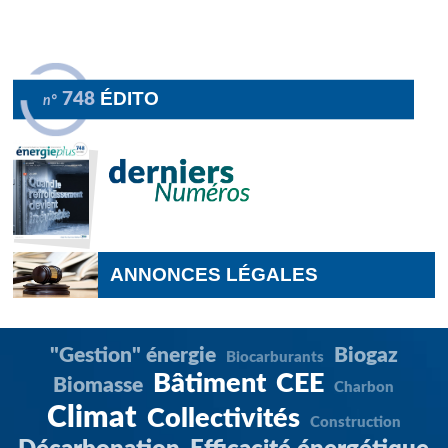
ÉDITO
748
n°
ANNONCES LÉGALES
"Gestion" énergie
Biogaz
Biocarburants
Bâtiment
CEE
Biomasse
Charbon
Climat
Collectivités
Construction