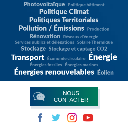
Photovoltaïque
Politique bâtiment
Politique Climat
Politiques Territoriales
Pollution / Émissions
Production
Rénovation
Réseaux d'énergie
Services publics et délégations
Solaire Thermique
Stockage
Stockage et captage CO2
Énergie
Transport
Économie circulaire
Énergies fossiles
Énergies marines
Énergies renouvelables
Éolien
NOUS
CONTACTER