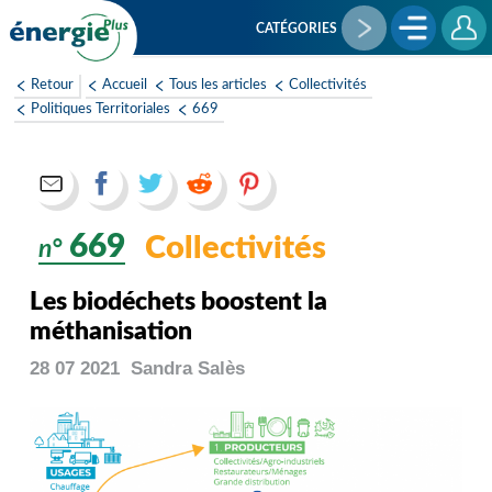
Aller
au
CATÉGORIES
contenu
principal
Retour
Accueil
Tous les articles
Collectivités
Politiques Territoriales
669
669
Collectivités
n°
Les biodéchets boostent la
méthanisation
28 07 2021
Sandra
Salès