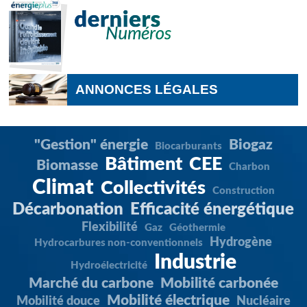
ANNONCES LÉGALES
"Gestion" énergie
Biogaz
Biocarburants
Bâtiment
CEE
Biomasse
Charbon
Climat
Collectivités
Construction
Décarbonation
Efficacité énergétique
Flexibilité
Gaz
Géothermie
Hydrogène
Hydrocarbures non-conventionnels
Industrie
Hydroélectricité
Marché du carbone
Mobilité carbonée
Mobilité électrique
Mobilité douce
Nucléaire