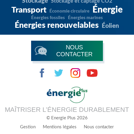
Stockage
Stockage et captage CO2
Énergie
Transport
Économie circulaire
Énergies fossiles
Énergies marines
Énergies renouvelables
Éolien
NOUS
CONTACTER
MAÎTRISER L’ÉNERGIE DURABLEMENT
© Energie Plus 2026
Gestion
Mentions légales
Nous contacter