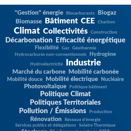
"Gestion" énergie
Biogaz
Biocarburants
Bâtiment
CEE
Biomasse
Charbon
Climat
Collectivités
Construction
Décarbonation
Efficacité énergétique
Flexibilité
Gaz
Géothermie
Hydrogène
Hydrocarbures non-conventionnels
Industrie
Hydroélectricité
Marché du carbone
Mobilité carbonée
Mobilité électrique
Mobilité douce
Nucléaire
Photovoltaïque
Politique bâtiment
Politique Climat
Politiques Territoriales
Pollution / Émissions
Production
Rénovation
Réseaux d'énergie
Services publics et délégations
Solaire Thermique