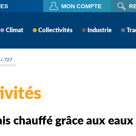
VES
MON COMPTE
R
Climat
Collectivités
Industrie
Tra
727
ivités
ais chauffé grâce aux eaux