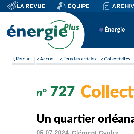
Aller
LA REVUE
ÉQUIPE
ARCHI
au
contenu
principal
Navigation
Énergie
principale
Retour
Accueil
Tous les articles
Collectivités
Collect
727
n°
Un quartier orléan
05 07 2024
Clément
Cygler