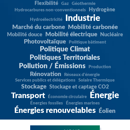
Flexibilité
Gaz
Géothermie
Hydrogène
Hydrocarbures non-conventionnels
Industrie
Hydroélectricité
Marché du carbone
Mobilité carbonée
Mobilité électrique
Mobilité douce
Nucléaire
Photovoltaïque
Politique bâtiment
Politique Climat
Politiques Territoriales
Pollution / Émissions
Production
Rénovation
Réseaux d'énergie
Services publics et délégations
Solaire Thermique
Stockage
Stockage et captage CO2
Énergie
Transport
Économie circulaire
Énergies fossiles
Énergies marines
Énergies renouvelables
Éolien