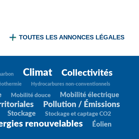
TOUTES LES ANNONCES LÉGALES
Climat
Collectivités
harbon
éothermie
Hydrocarbures non-conventionnels
e
Mobilité électrique
Mobilité douce
ritoriales
Pollution / Émissions
Stockage
Stockage et captage CO2
ergies renouvelables
Éolien