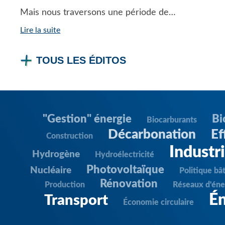
Mais nous traversons une période de…
Lire la suite
TOUS LES ÉDITOS
"Gestion" énergie
Bi
Biocarburants
Décarbonation
Ef
Construction
Industr
Hydrogène
Hydroélectricité
Photovoltaïque
Nucléaire
Politique bâ
Rénovation
Production
Réseaux d'éne
Én
Transport
Économie circulaire