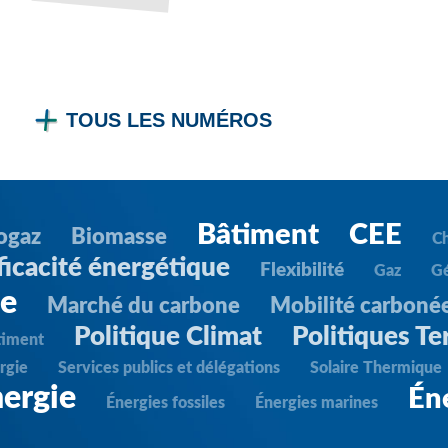
TOUS LES NUMÉROS
Bâtiment
CEE
ogaz
Biomasse
C
ficacité énergétique
Flexibilité
Gaz
G
ie
Marché du carbone
Mobilité carboné
Politique Climat
Politiques Ter
timent
rgie
Services publics et délégations
Solaire Thermique
ergie
Én
Énergies fossiles
Énergies marines