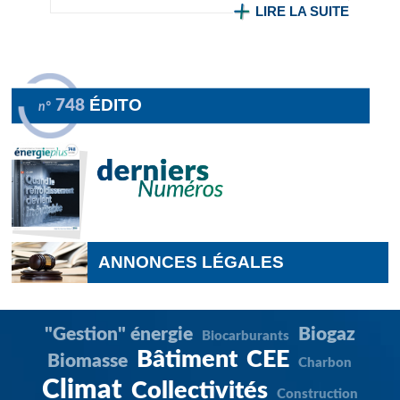
LIRE LA SUITE
ÉDITO
748
n°
ANNONCES LÉGALES
"Gestion" énergie
Biogaz
Biocarburants
Bâtiment
CEE
Biomasse
Charbon
Climat
Collectivités
Construction