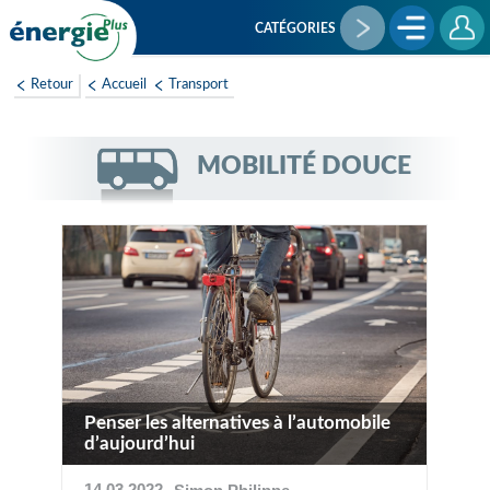
Aller
au
CATÉGORIES
contenu
principal
Retour
Accueil
Transport
MOBILITÉ DOUCE
Penser les alternatives à l’automobile
d’aujourd’hui
14 03 2022