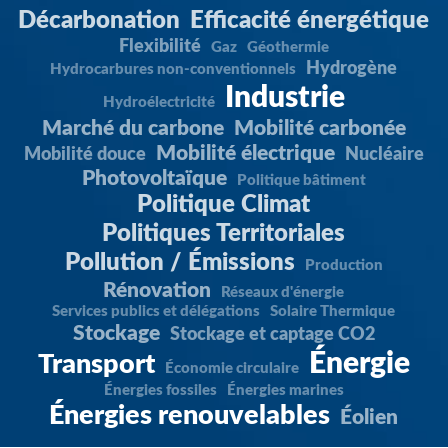
Décarbonation
Efficacité énergétique
Flexibilité
Gaz
Géothermie
Hydrogène
Hydrocarbures non-conventionnels
Industrie
Hydroélectricité
Marché du carbone
Mobilité carbonée
Mobilité électrique
Mobilité douce
Nucléaire
Photovoltaïque
Politique bâtiment
Politique Climat
Politiques Territoriales
Pollution / Émissions
Production
Rénovation
Réseaux d'énergie
Services publics et délégations
Solaire Thermique
Stockage
Stockage et captage CO2
Énergie
Transport
Économie circulaire
Énergies fossiles
Énergies marines
Énergies renouvelables
Éolien