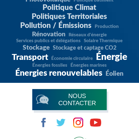
Politique bâtiment
Politique Climat
Politiques Territoriales
Pollution / Émissions
Production
Rénovation
Réseaux d'énergie
Services publics et délégations
Solaire Thermique
Stockage
Stockage et captage CO2
Énergie
Transport
Économie circulaire
Énergies fossiles
Énergies marines
Énergies renouvelables
Éolien
NOUS
CONTACTER