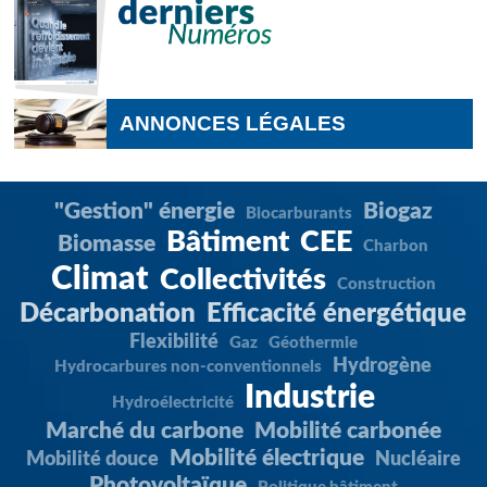
ANNONCES LÉGALES
"Gestion" énergie
Biogaz
Biocarburants
Bâtiment
CEE
Biomasse
Charbon
Climat
Collectivités
Construction
Décarbonation
Efficacité énergétique
Flexibilité
Gaz
Géothermie
Hydrogène
Hydrocarbures non-conventionnels
Industrie
Hydroélectricité
Marché du carbone
Mobilité carbonée
Mobilité électrique
Mobilité douce
Nucléaire
Photovoltaïque