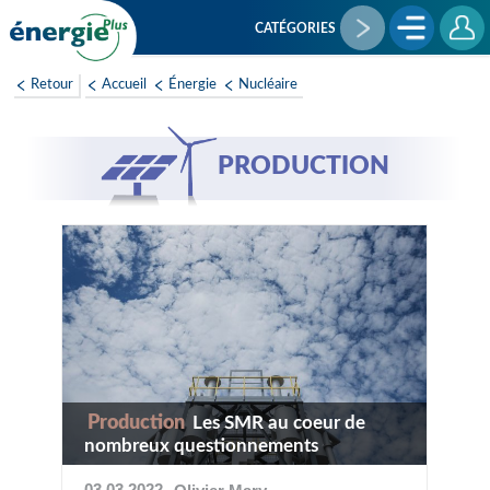
Aller
au
CATÉGORIES
contenu
principal
Retour
Accueil
Énergie
Nucléaire
PRODUCTION
Production
Les SMR au coeur de
nombreux questionnements
03 03 2022