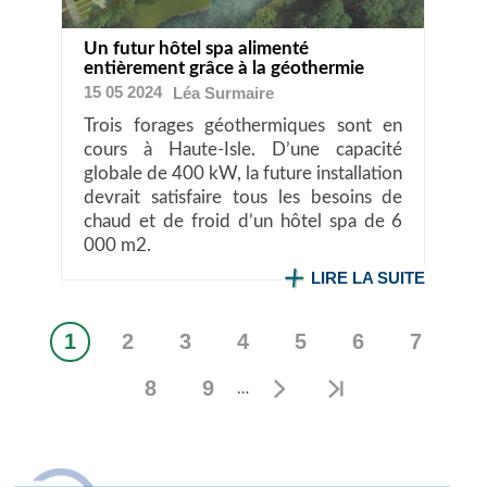
Un futur hôtel spa alimenté
entièrement grâce à la géothermie
15 05 2024
Léa
Surmaire
Trois forages géothermiques sont en
cours à Haute-Isle. D’une capacité
globale de 400 kW, la future installation
devrait satisfaire tous les besoins de
chaud et de froid d’un hôtel spa de 6
000 m2.
LIRE LA SUITE
1
2
3
4
5
6
7
Page
Page
Page
Page
Page
Page
Page
Pagination
courante
8
9
…
Page
Page