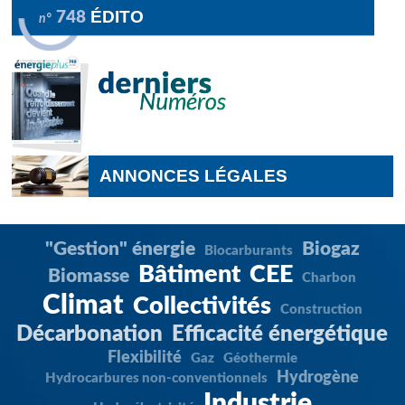
ÉDITO
748
n°
ANNONCES LÉGALES
"Gestion" énergie
Biogaz
Biocarburants
Bâtiment
CEE
Biomasse
Charbon
Climat
Collectivités
Construction
Décarbonation
Efficacité énergétique
Flexibilité
Gaz
Géothermie
Hydrogène
Hydrocarbures non-conventionnels
Industrie