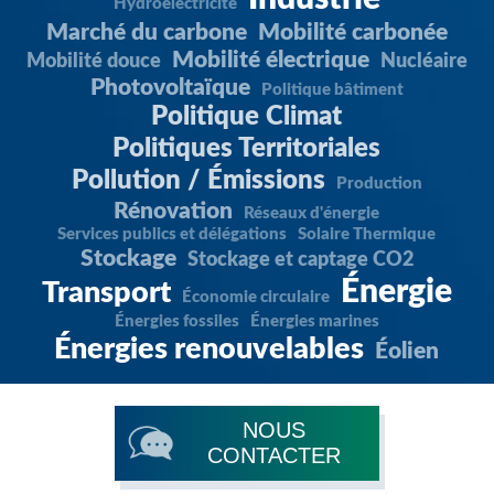
Hydroélectricité
Marché du carbone
Mobilité carbonée
Mobilité électrique
Mobilité douce
Nucléaire
Photovoltaïque
Politique bâtiment
Politique Climat
Politiques Territoriales
Pollution / Émissions
Production
Rénovation
Réseaux d'énergie
Services publics et délégations
Solaire Thermique
Stockage
Stockage et captage CO2
Énergie
Transport
Économie circulaire
Énergies fossiles
Énergies marines
Énergies renouvelables
Éolien
NOUS
CONTACTER