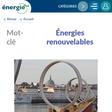
Aller
au
CATÉGORIES
contenu
principal
Retour
Accueil
Énergies
renouvelables