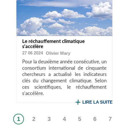
Le réchauffement climatique
s’accélère
27 06 2024
Olivier
Mary
Pour la deuxième année consécutive, un
consortium international de cinquante
chercheurs a actualisé les indicateurs
clés du changement climatique. Selon
ces scientifiques, le réchauffement
s’accélère.
LIRE LA SUITE
1
2
3
4
5
6
7
Page
Page
Page
Page
Page
Page
Page
Pagination
courante