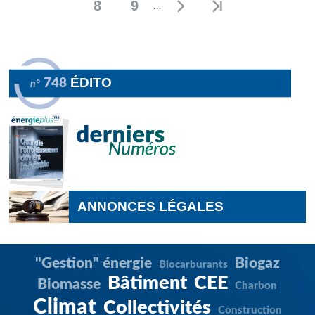
8
9
…
Page
Page
ÉDITO
748
n°
ANNONCES LÉGALES
"Gestion" énergie
Biogaz
Biocarburants
Bâtiment
CEE
Biomasse
Charbon
Climat
Collectivités
Construction