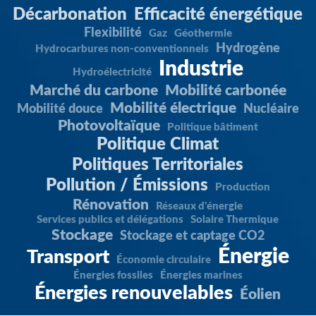
Décarbonation
Efficacité énergétique
Flexibilité
Gaz
Géothermie
Hydrogène
Hydrocarbures non-conventionnels
Industrie
Hydroélectricité
Marché du carbone
Mobilité carbonée
Mobilité électrique
Mobilité douce
Nucléaire
Photovoltaïque
Politique bâtiment
Politique Climat
Politiques Territoriales
Pollution / Émissions
Production
Rénovation
Réseaux d'énergie
Services publics et délégations
Solaire Thermique
Stockage
Stockage et captage CO2
Énergie
Transport
Économie circulaire
Énergies fossiles
Énergies marines
Énergies renouvelables
Éolien