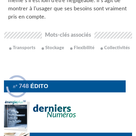
même s’il est loin d’être négligeable. Il s’agit de
montrer à l’usager que ses besoins sont vraiment
pris en compte.
Mots-clés associés
Transports
Stockage
Flexibilité
Collectivités
ÉDITO
748
n°