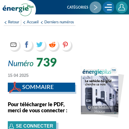
Aller
au
CATÉGORIES
contenu
principal
Retour
Accueil
Derniers numéros
739
15 04 2025
SOMMAIRE
Pour télécharger le PDF,
The Mobility
merci de vous connecter :
House
SE CONNECTER