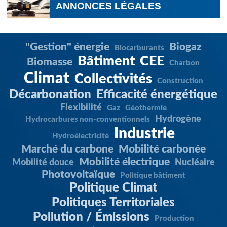
ANNONCES LÉGALES
"Gestion" énergie
Biogaz
Biocarburants
Bâtiment
CEE
Biomasse
Charbon
Climat
Collectivités
Construction
Décarbonation
Efficacité énergétique
Flexibilité
Gaz
Géothermie
Hydrogène
Hydrocarbures non-conventionnels
Industrie
Hydroélectricité
Marché du carbone
Mobilité carbonée
Mobilité électrique
Mobilité douce
Nucléaire
Photovoltaïque
Politique bâtiment
Politique Climat
Politiques Territoriales
Pollution / Émissions
Production