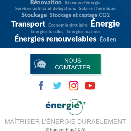
Rénovation
Réseaux d'énergie
Services publics et délégations
Solaire Thermique
Stockage
Stockage et captage CO2
Énergie
Transport
Économie circulaire
Énergies fossiles
Énergies marines
Énergies renouvelables
Éolien
NOUS
CONTACTER
MAÎTRISER L’ÉNERGIE DURABLEMENT
© Energie Plus 2026