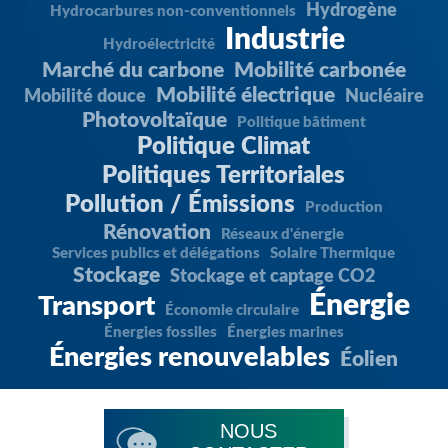
Hydrogène
Hydrocarbures non-conventionnels
Industrie
Hydroélectricité
Marché du carbone
Mobilité carbonée
Mobilité électrique
Mobilité douce
Nucléaire
Photovoltaïque
Politique bâtiment
Politique Climat
Politiques Territoriales
Pollution / Émissions
Production
Rénovation
Réseaux d'énergie
Services publics et délégations
Solaire Thermique
Stockage
Stockage et captage CO2
Énergie
Transport
Économie circulaire
Énergies fossiles
Énergies marines
Énergies renouvelables
Éolien
NOUS