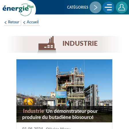
Aller
au
CATÉGORIES
contenu
principal
Retour
Accueil
INDUSTRIE
Industrie
Un démonstrateur pour
produire du butadiène biosourcé
01 06 2024