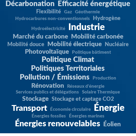
Décarbonation
Efficacité énergétique
Flexibilité
Gaz
Géothermie
Hydrogène
Hydrocarbures non-conventionnels
Industrie
Hydroélectricité
Marché du carbone
Mobilité carbonée
Mobilité électrique
Mobilité douce
Nucléaire
Photovoltaïque
Politique bâtiment
Politique Climat
Politiques Territoriales
Pollution / Émissions
Production
Rénovation
Réseaux d'énergie
Services publics et délégations
Solaire Thermique
Stockage
Stockage et captage CO2
Énergie
Transport
Économie circulaire
Énergies fossiles
Énergies marines
Énergies renouvelables
Éolien