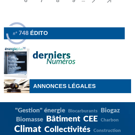
6
7
8
9
…
Page
Page
Page
Page
ÉDITO
748
n°
ANNONCES LÉGALES
"Gestion" énergie
Biogaz
Biocarburants
Bâtiment
CEE
Biomasse
Charbon
Climat
Collectivités
Construction