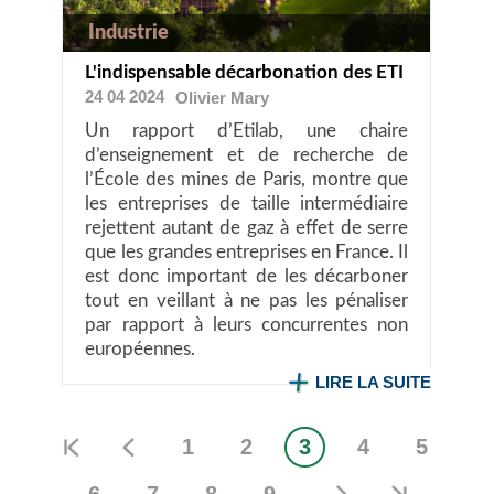
Industrie
L'indispensable décarbonation des ETI
24 04 2024
Olivier
Mary
Un rapport d’Etilab, une chaire
d’enseignement et de recherche de
l’École des mines de Paris, montre que
les entreprises de taille intermédiaire
rejettent autant de gaz à effet de serre
que les grandes entreprises en France. Il
est donc important de les décarboner
tout en veillant à ne pas les pénaliser
par rapport à leurs concurrentes non
européennes.
LIRE LA SUITE
1
2
3
4
5
Page
Page
Page
Page
Page
Pagination
courante