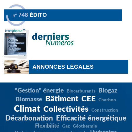
ÉDITO
748
n°
ANNONCES LÉGALES
"Gestion" énergie
Biogaz
Biocarburants
Bâtiment
CEE
Biomasse
Charbon
Climat
Collectivités
Construction
Décarbonation
Efficacité énergétique
Flexibilité
Gaz
Géothermie