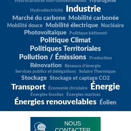
Hydrogène
Hydrocarbures non-conventionnels
Industrie
Hydroélectricité
Marché du carbone
Mobilité carbonée
Mobilité électrique
Mobilité douce
Nucléaire
Photovoltaïque
Politique bâtiment
Politique Climat
Politiques Territoriales
Pollution / Émissions
Production
Rénovation
Réseaux d'énergie
Services publics et délégations
Solaire Thermique
Stockage
Stockage et captage CO2
Énergie
Transport
Économie circulaire
Énergies fossiles
Énergies marines
Énergies renouvelables
Éolien
NOUS
CONTACTER