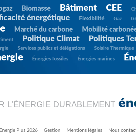
Bâtiment
CEE
ogaz
Biomasse
C
ficacité énergétique
Flexibilité
Gaz
G
ie
Marché du carbone
Mobilité carboné
Politique Climat
Politiques Ter
timent
rgie
Services publics et délégations
Solaire Thermique
ergie
Én
Énergies fossiles
Énergies marines
R L’ÉNERGIE DURABLEMENT
Energie Plus 2026
Gestion
Mentions légales
Nous contac