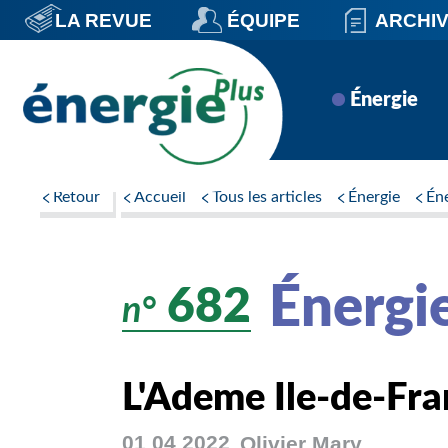
Aller
LA REVUE
ÉQUIPE
ARCHI
au
contenu
principal
Navigation
Énergie
principale
Retour
Accueil
Tous les articles
Énergie
Én
Énergi
682
n°
L'Ademe Ile-de-Fra
01 04 2022
Olivier
Mary