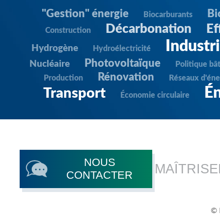
"Gestion" énergie
Bi
Biocarburants
Décarbonation
Ef
Construction
Industr
Hydrogène
Hydroélectricité
Photovoltaïque
Nucléaire
Politique bâ
Rénovation
Production
Réseaux d'éne
Én
Transport
Économie circulaire
NOUS
MAÎTRISE
CONTACTER
© 