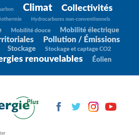
Climat
Collectivités
harbon
éothermie
Hydrocarbures non-conventionnels
e
Mobilité électrique
Mobilité douce
ritoriales
Pollution / Émissions
Stockage
Stockage et captage CO2
ergies renouvelables
Éolien
ter