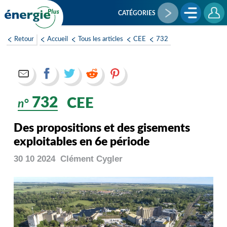
Aller
au
CATÉGORIES
contenu
principal
Retour
Accueil
Tous les articles
CEE
732
732
CEE
n°
Des propositions et des gisements
exploitables en 6e période
30 10 2024
Clément
Cygler