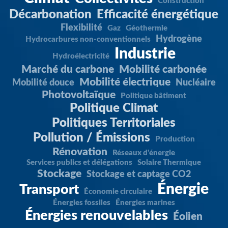
Construction
Décarbonation
Efficacité énergétique
Flexibilité
Gaz
Géothermie
Hydrogène
Hydrocarbures non-conventionnels
Industrie
Hydroélectricité
Marché du carbone
Mobilité carbonée
Mobilité électrique
Mobilité douce
Nucléaire
Photovoltaïque
Politique bâtiment
Politique Climat
Politiques Territoriales
Pollution / Émissions
Production
Rénovation
Réseaux d'énergie
Services publics et délégations
Solaire Thermique
Stockage
Stockage et captage CO2
Énergie
Transport
Économie circulaire
Énergies fossiles
Énergies marines
Énergies renouvelables
Éolien