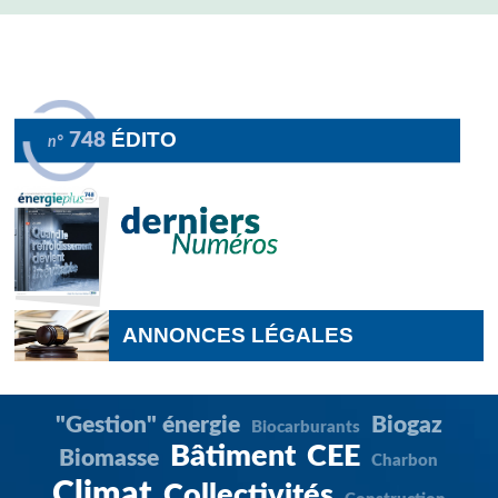
ÉDITO
748
n°
ANNONCES LÉGALES
"Gestion" énergie
Biogaz
Biocarburants
Bâtiment
CEE
Biomasse
Charbon
Climat
Collectivités