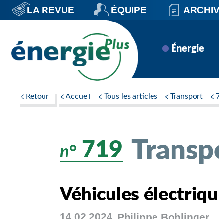
Aller
LA REVUE
ÉQUIPE
ARCHI
au
contenu
principal
Navigation
Énergie
principale
Retour
Accueil
Tous les articles
Transport
Transp
719
n°
Véhicules électrique
14 02 2024
Philippe
Bohlinger