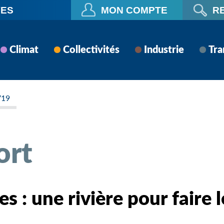
VES
MON COMPTE
R
Climat
Collectivités
Industrie
Tra
719
ort
s : une rivière pour faire l