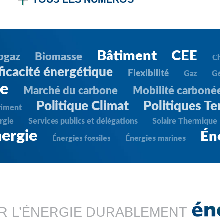
Bâtiment
CEE
ogaz
Biomasse
C
ficacité énergétique
Flexibilité
Gaz
G
ie
Marché du carbone
Mobilité carboné
Politique Climat
Politiques Ter
timent
rgie
Services publics et délégations
Solaire Thermique
ergie
Én
Énergies fossiles
Énergies marines
R L’ÉNERGIE DURABLEMENT