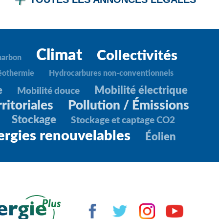
Climat
Collectivités
harbon
éothermie
Hydrocarbures non-conventionnels
e
Mobilité électrique
Mobilité douce
ritoriales
Pollution / Émissions
Stockage
Stockage et captage CO2
ergies renouvelables
Éolien