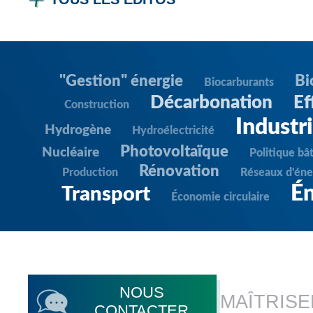
"Gestion" énergie
Bi
Biocarburants
Décarbonation
Ef
Construction
Industr
Hydrogène
Hydroélectricité
Photovoltaïque
Nucléaire
Politique bâ
Rénovation
Production
Réseaux d'éne
Én
Transport
Économie circulaire
NOUS
MAÎTRISE
CONTACTER