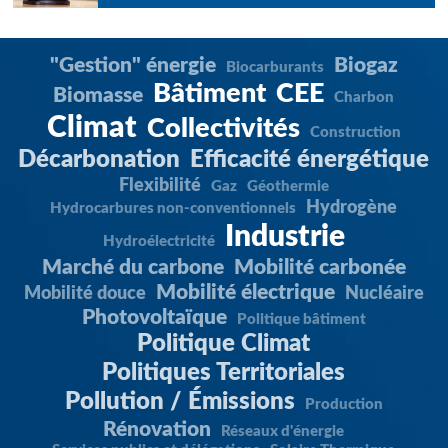
"Gestion" énergie
Biogaz
Biocarburants
Bâtiment
CEE
Biomasse
Charbon
Climat
Collectivités
Construction
Décarbonation
Efficacité énergétique
Flexibilité
Gaz
Géothermie
Hydrogène
Hydrocarbures non-conventionnels
Industrie
Hydroélectricité
Marché du carbone
Mobilité carbonée
Mobilité électrique
Mobilité douce
Nucléaire
Photovoltaïque
Politique bâtiment
Politique Climat
Politiques Territoriales
Pollution / Émissions
Production
Rénovation
Réseaux d'énergie