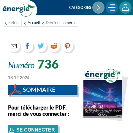
Aller
au
CATÉGORIES
contenu
principal
Retour
Accueil
Derniers numéros
736
18 12 2024
SOMMAIRE
Pour télécharger le PDF,
Foxyburrow/Adobe
merci de vous connecter :
Stock
SE CONNECTER