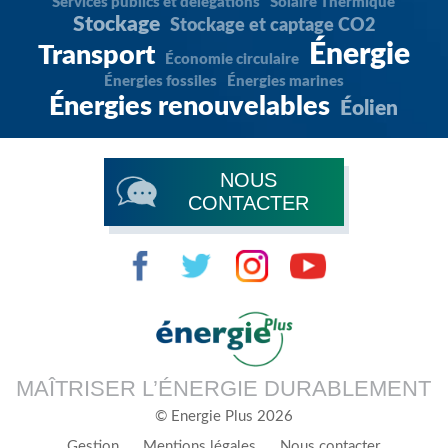
Services publics et délégations
Solaire Thermique
Stockage
Stockage et captage CO2
Énergie
Transport
Économie circulaire
Énergies fossiles
Énergies marines
Énergies renouvelables
Éolien
NOUS
CONTACTER
MAÎTRISER L’ÉNERGIE DURABLEMENT
© Energie Plus 2026
Gestion
Mentions légales
Nous contacter