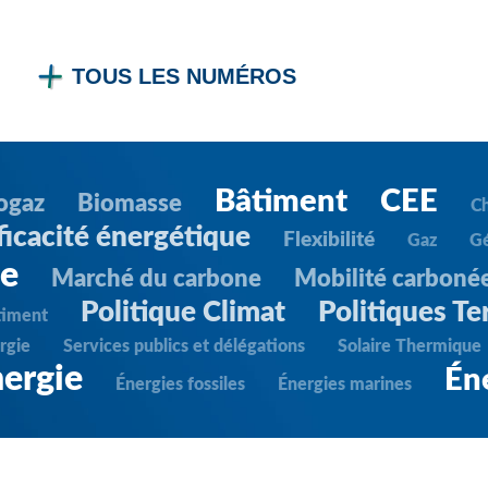
TOUS LES NUMÉROS
Bâtiment
CEE
ogaz
Biomasse
C
ficacité énergétique
Flexibilité
Gaz
G
ie
Marché du carbone
Mobilité carboné
Politique Climat
Politiques Ter
timent
rgie
Services publics et délégations
Solaire Thermique
ergie
Én
Énergies fossiles
Énergies marines