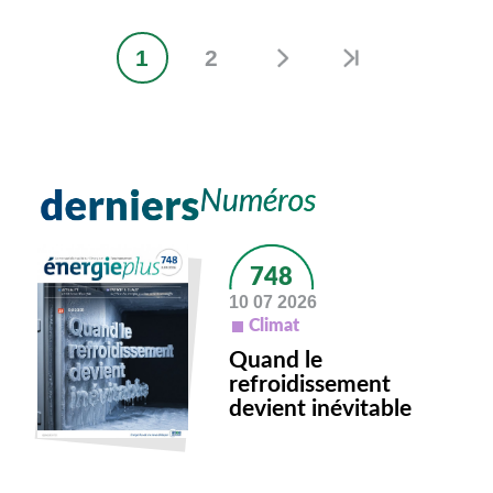
1
2
Page
Page
courante
748
10 07 2026
Climat
Quand le
refroidissement
devient inévitable