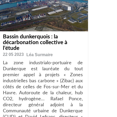
Bassin dunkerquois : la
décarbonation collective à
l’étude
22 05 2023
Léa
Surmaire
La zone industrialo-portuaire de
Dunkerque est lauréate du tout
premier appel à projets « Zones
industrielles bas carbone » (Zibac) aux
côtés de celles de Fos-sur-Mer et du
Havre. Autoroute de la chaleur, hub
CO2, hydrogène… Rafael Ponce,
directeur général adjoint à la
Communauté urbaine de Dunkerque
(CUD) et David Lefranc, directeur «