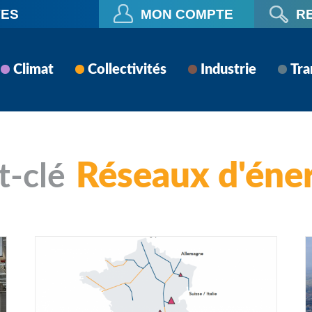
VES
MON COMPTE
R
Climat
Collectivités
Industrie
Tra
Réseaux d'éne