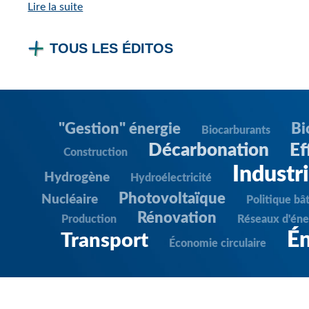
Lire la suite
TOUS LES ÉDITOS
"Gestion" énergie
Bi
Biocarburants
Décarbonation
Ef
Construction
Industr
Hydrogène
Hydroélectricité
Photovoltaïque
Nucléaire
Politique bâ
Rénovation
Production
Réseaux d'éne
Én
Transport
Économie circulaire