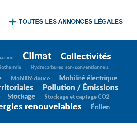
TOUTES LES ANNONCES LÉGALES
Climat
Collectivités
harbon
éothermie
Hydrocarbures non-conventionnels
e
Mobilité électrique
Mobilité douce
ritoriales
Pollution / Émissions
Stockage
Stockage et captage CO2
ergies renouvelables
Éolien