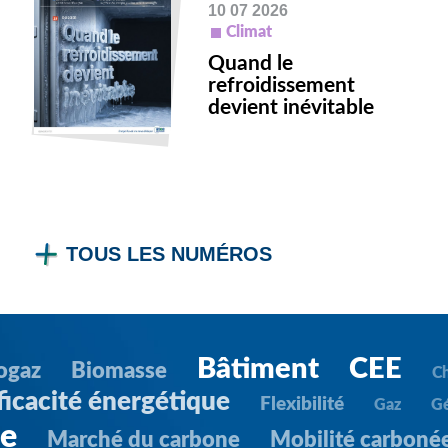
10 07 2026
Climat
Quand le
refroidissement
devient inévitable
TOUS LES NUMÉROS
Bâtiment
CEE
ogaz
Biomasse
C
ficacité énergétique
Flexibilité
Gaz
G
ie
Marché du carbone
Mobilité carboné