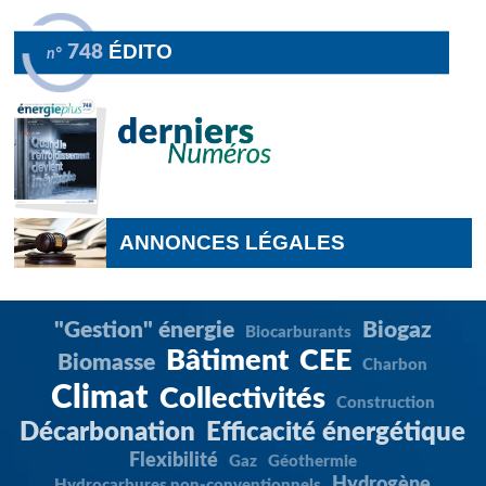
ÉDITO
748
n°
ANNONCES LÉGALES
"Gestion" énergie
Biogaz
Biocarburants
Bâtiment
CEE
Biomasse
Charbon
Climat
Collectivités
Construction
Décarbonation
Efficacité énergétique
Flexibilité
Gaz
Géothermie
Hydrogène
Hydrocarbures non-conventionnels