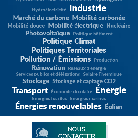
Industrie
Hydroélectricité
Marché du carbone
Mobilité carbonée
Mobilité électrique
Mobilité douce
Nucléaire
Photovoltaïque
Politique bâtiment
Politique Climat
Politiques Territoriales
Pollution / Émissions
Production
Rénovation
Réseaux d'énergie
Services publics et délégations
Solaire Thermique
Stockage
Stockage et captage CO2
Énergie
Transport
Économie circulaire
Énergies fossiles
Énergies marines
Énergies renouvelables
Éolien
NOUS
CONTACTER